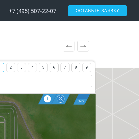
+7 (495) 507-22-07
ОСТАВЬТЕ ЗАЯВКУ
1
2
3
4
5
6
7
8
9