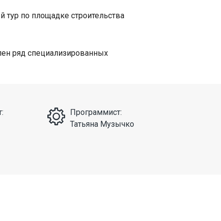
й тур по площадке строительства
лен ряд специализированных
:
Программист:
Татьяна Музычко