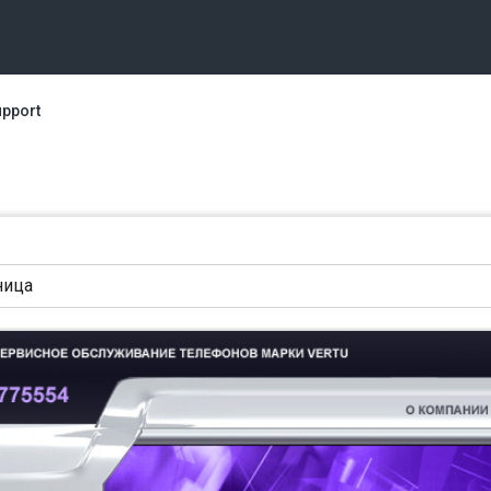
upport
ница