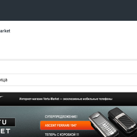
arket
ница