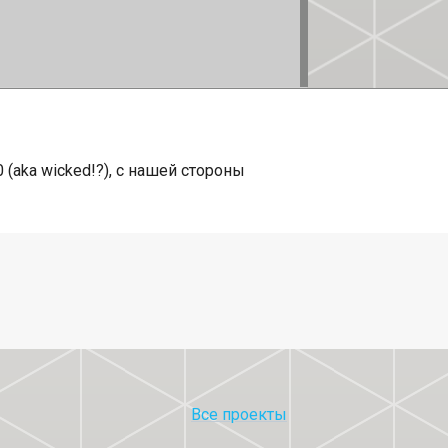
(aka wicked!?), с нашей стороны
Все проекты