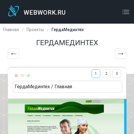
WEBWORK.RU
WEBWORK.RU
ОСТАВЬТЕ ЗАЯВКУ
Главная
Проекты
ГердаМединтех
ГЕРДАМЕДИНТЕХ
1
2
3
ГердаМединтех / Главная